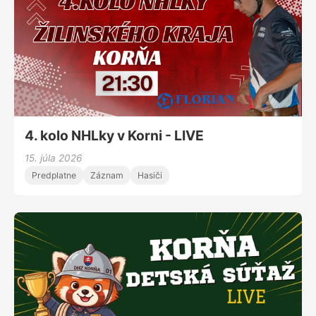
4. kolo NHLky v Korni - LIVE
15. júla 2026
Predplatne
Záznam
Hasiči