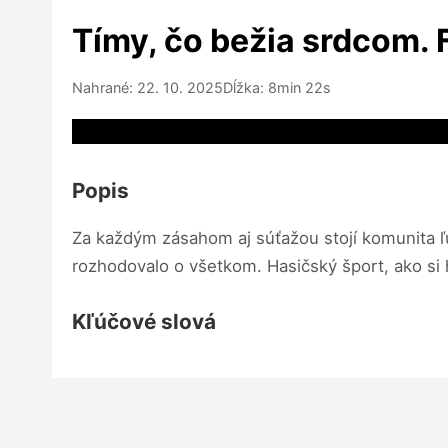
Tímy, čo bežia srdcom. 
Nahrané: 22. 10. 2025
Dĺžka: 8min 22s
Video source not available
Popis
Za každým zásahom aj súťažou stojí komunita ľudí
rozhodovalo o všetkom. Hasičský šport, ako si ho
Kľúčové slová