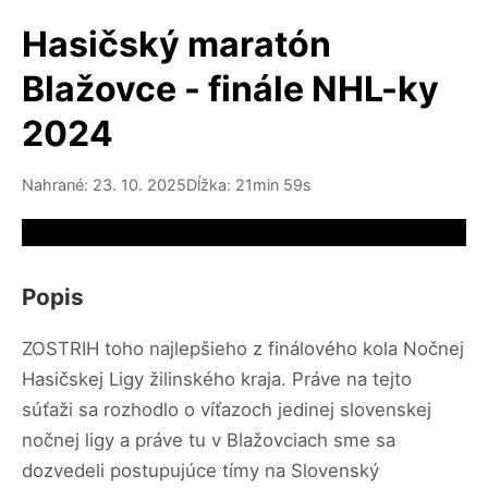
Hasičský maratón
Blažovce - finále NHL-ky
2024
Nahrané: 23. 10. 2025
Dĺžka: 21min 59s
Video source not available
Popis
ZOSTRIH toho najlepšieho z finálového kola Nočnej
Hasičskej Ligy žilinského kraja. Práve na tejto
súťaži sa rozhodlo o víťazoch jedinej slovenskej
nočnej ligy a práve tu v Blažovciach sme sa
dozvedeli postupujúce tímy na Slovenský